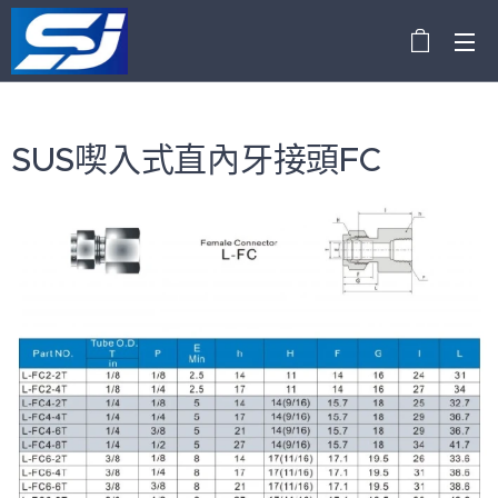
SUS喫入式直內牙接頭FC