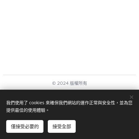
© 2024 版權所有
新展應用科技有限公司
我們使用了 cookies 來確保我們網站的運作正常與安全性，並為您
回首頁
Cookies
提供最佳的使用體驗。
新增到購物車
僅接受必要的
接受全部